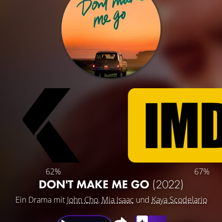
62%
67%
DON'T MAKE ME GO
(2022)
Ein Drama mit
John Cho
,
Mia Isaac
und
Kaya Scodelario