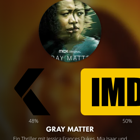
48%
50%
GRAY MATTER
Ein Thriller mit
Jessica Frances Dukes
,
Mia Isaac
und