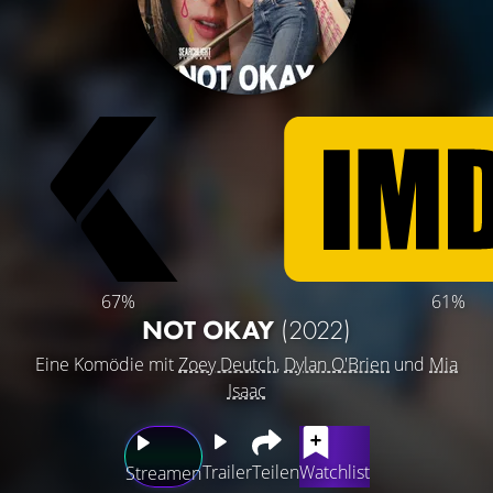
67%
61%
NOT OKAY
(2022)
Eine Komödie mit
Zoey Deutch
,
Dylan O'Brien
und
Mia
Isaac
Trailer
Teilen
Watchlist
Streamen