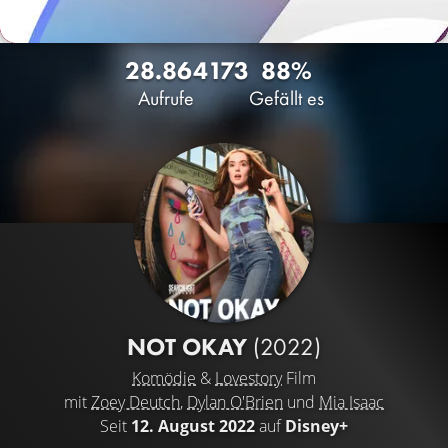
28.864
173
88%
Aufrufe
Gefällt es
NOT OKAY
(2022)
Komödie
&
Lovestory
Film
mit
Zoey Deutch
,
Dylan O'Brien
und
Mia Isaac
Seit
12. August 2022
auf
Disney+