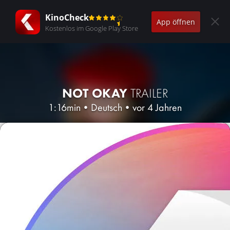
KinoCheck
App öffnen
Kostenlos im Google Play Store
NOT OKAY
TRAILER
1:16min
•
Deutsch
•
vor 4 Jahren