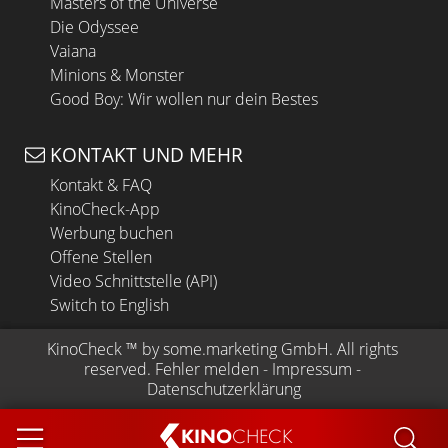
Masters of the Universe
Die Odyssee
Vaiana
Minions & Monster
Good Boy: Wir wollen nur dein Bestes
KONTAKT UND MEHR
Kontakt & FAQ
KinoCheck-App
Werbung buchen
Offene Stellen
Video Schnittstelle (API)
Switch to English
KinoCheck
 ™ by 
some.marketing GmbH
. All rights 
reserved.
Fehler melden
 - 
Impressum
 - 
Datenschutzerklärung
KINO
CHECK