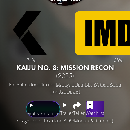
74%
68%
KAIJU NO. 8: MISSION RECON
(2025)
Ein Animationsfilm mit
Masaya Fukunishi
,
Wataru Katoh
und
Fairouz Ai
Trailer
Teilen
Watchlist
Gratis Streamen
7 Tage kostenlos, dann 8.99/Monat (Partnerlink).