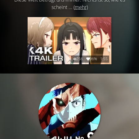
scheint ...
(mehr)
256
96%
1:55