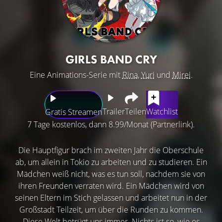
GIRLS BAND CRY
Eine Animations-Serie mit
Rina
,
Yuri
und
Mirei
.
Trailer
Teilen
Watchlist
Gratis Streamen
7 Tage kostenlos, dann 8.99/Monat (Partnerlink).
Die Hauptfigur brach im zweiten Jahr die Oberschule
ab, um allein in Tokio zu arbeiten und zu studieren. Ein
Mädchen weiß nicht, was es tun soll, nachdem sie von
ihren Freunden verraten wird. Ein Mädchen wird von
seinen Eltern im Stich gelassen und arbeitet nun in der
Großstadt Teilzeit, um über die Runden zu kommen.
Diese Welt betrügt uns immer. Nichts ist so, wie es