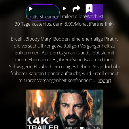
Trailer
Teilen
Watchlist
Gratis Streamen
30 Tage kostenlos, dann 8.99/Monat (Partnerlink).
Ercell „Bloody Mary“ Bodden, eine ehemalige Piratin,
die versucht, ihrer gewalttätigen Vergangenheit zu
entkommen. Auf den Cayman Islands lebt sie mit
ihrem Ehemann T.H., ihrem Sohn Isaac und ihrer
Schwägerin Elizabeth ein ruhiges Leben. Als jedoch ihr
früherer Kapitän Connor auftaucht, wird Ercell erneut
mit ihrer Vergangenheit konfrontiert ...
(mehr)
90.4K
92%
2:36