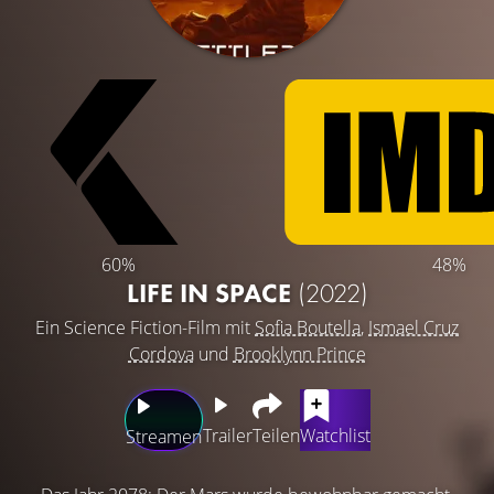
60%
48%
LIFE IN SPACE
(2022)
Ein Science Fiction-Film mit
Sofia Boutella
,
Ismael Cruz
Cordova
und
Brooklynn Prince
Trailer
Teilen
Watchlist
Streamen