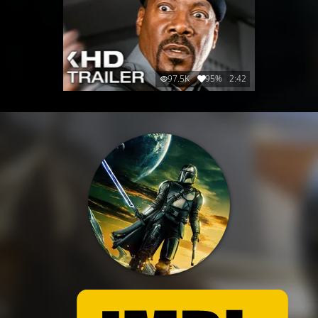
97.5K
95%
2:42