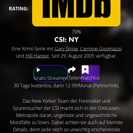
RATING:
70%
CSI: NY
Eine Krimi-Serie mit
Gary Sinise
,
Carmine Giovinazzo
und
Hill Harper
. Seit 29. August 2005 verfügbar.
Teilen
Watchlist
Gratis Streamen
30 Tage kostenlos, dann 12.99/Monat (Partnerlink).
Das New Yorker Team der Forensiker und
Spurensucher der CSI macht sich in der Ostküsten-
Metropole daran, ungelöste und ungewöhnliche
Mordfälle zu lösen. Dabei achten sie auch auf kleinste
Details, denn jede noch so unwichtig erscheinende