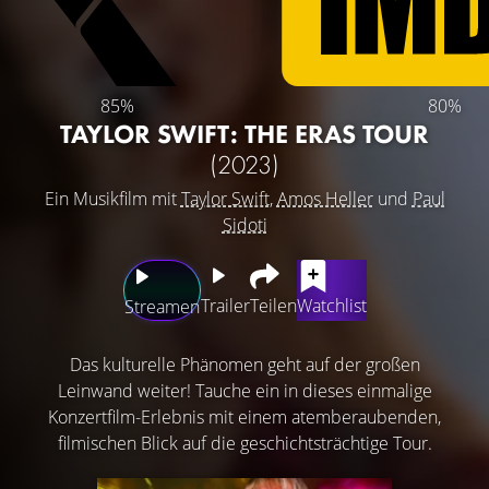
85%
80%
TAYLOR SWIFT: THE ERAS TOUR
(2023)
Ein Musikfilm mit
Taylor Swift
,
Amos Heller
und
Paul
Sidoti
Trailer
Teilen
Watchlist
Streamen
Das kulturelle Phänomen geht auf der großen
Leinwand weiter! Tauche ein in dieses einmalige
Konzertfilm-Erlebnis mit einem atemberaubenden,
filmischen Blick auf die geschichtsträchtige Tour.