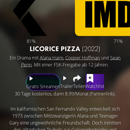
81%
71%
LICORICE PIZZA
(2022)
Ein Drama mit
Alana Haim
,
Cooper Hoffman
und
Sean
Penn
. Mit einer FSK-Freigabe ab 12 Jahren.
Trailer
Teilen
Watchlist
Gratis Streamen
30 Tage kostenlos, dann 8.99/Monat (Partnerlink).
Im kalifornischen San Fernando Valley entwickelt sich
1973 zwischen Mittzwanzigerin Alana und Teenager
Gary eine ungewöhnliche Freundschaft. Doch inmitten
des alltäglichen Trubels aus Gelegenheitsjobs und