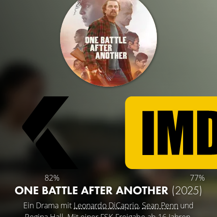
82%
77%
ONE BATTLE AFTER ANOTHER
(2025)
Ein Drama mit
Leonardo DiCaprio
,
Sean Penn
und
Regina Hall
. Mit einer FSK-Freigabe ab 16 Jahren.