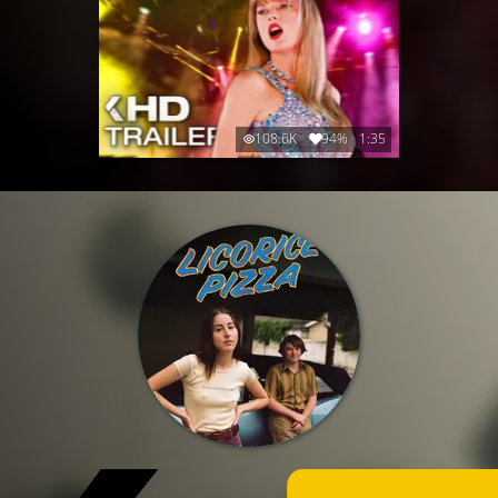
108.6K
94%
1:35