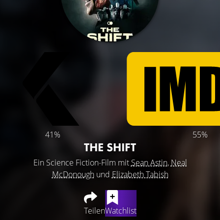
41%
55%
THE SHIFT
Ein Science Fiction-Film mit
Sean Astin
,
Neal
McDonough
und
Elizabeth Tabish
Teilen
Watchlist