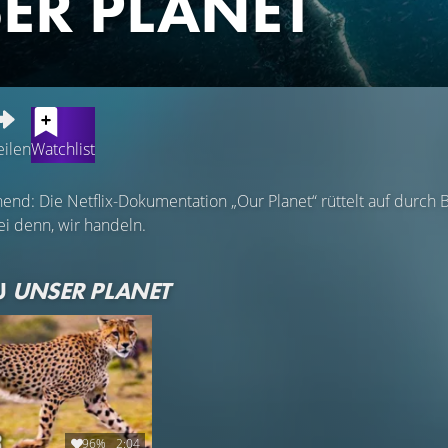
ER PLANET
eilen
Watchlist
nd: Die Netflix-Dokumentation „Our Planet“ rüttelt auf durch Bil
ei denn, wir handeln.
U
UNSER PLANET
96%
2:04