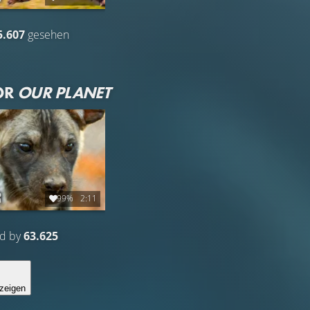
5.607
gesehen
OR
OUR PLANET
99%
2:11
ed by
63.625
zeigen