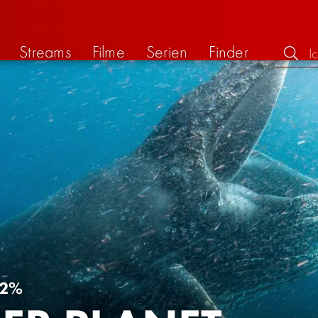
Streams
Filme
Serien
Finder
2%