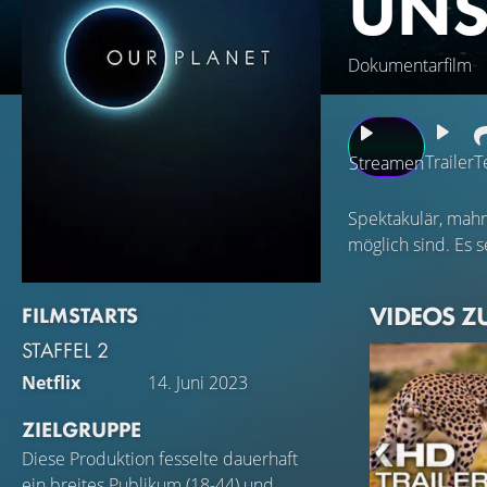
UNS
Dokumentarfilm
Trailer
T
Streamen
Spektakulär, mahne
möglich sind. Es s
VIDEOS Z
FILMSTARTS
STAFFEL 2
Netflix
14. Juni 2023
ZIELGRUPPE
Diese Produktion fesselte dauerhaft
ein breites Publikum (18-44) und