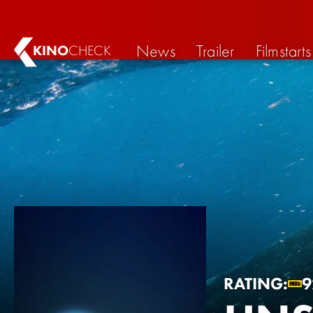
News
Trailer
Filmstarts
KINO
CHECK
RATING:
9