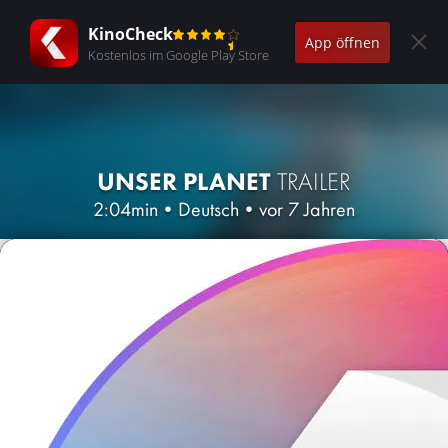
KinoCheck
App öffnen
Kostenlos im Google Play Store
UNSER PLANET
TRAILER
2:04min
•
Deutsch
•
vor 7 Jahren