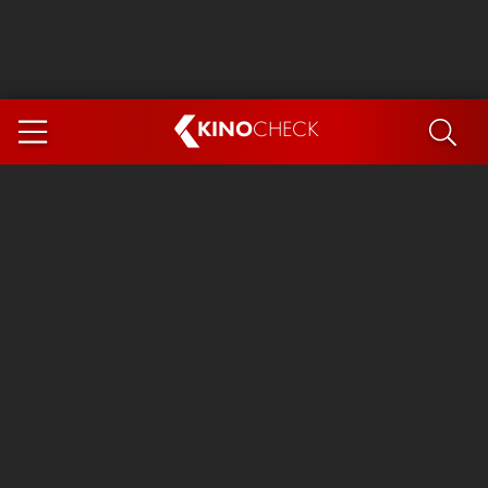
KINO
CHECK
App
DEMNÄCHST IM KINO
Steckerlfischfiasko
Ice Cream Man
Das Ende der Sterne
Exit 8
You, Me & Italy
Marsupilami