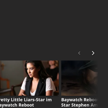
AYWATCH
BAYWATCH
retty Little Liars-Star im
Baywatch Reboot: Ar
aywatch Reboot
Star Stephen Amell a