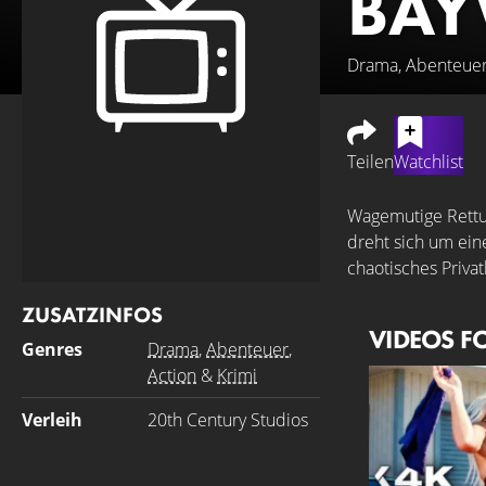
BAY
Drama, Abenteuer
Teilen
Watchlist
Wagemutige Rettun
dreht sich um ein
chaotisches Priva
ZUSATZINFOS
VIDEOS F
Genres
Drama
,
Abenteuer
,
Action
&
Krimi
Verleih
20th Century Studios