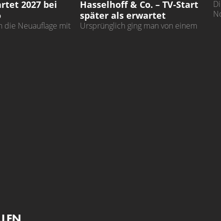
rtet 2027 bei
Hasselhoff & Co. – TV-Start
Di
No
o
später als erwartet
 die Neuauflage mit
Ursprünglich ging man von einem
auch in Deutschland
Release der neuen Serie im Herbst
nnen
aus
LLEN