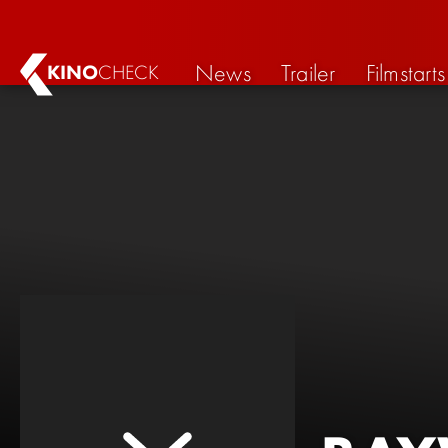
News
Trailer
Filmstarts
KINO
CHECK