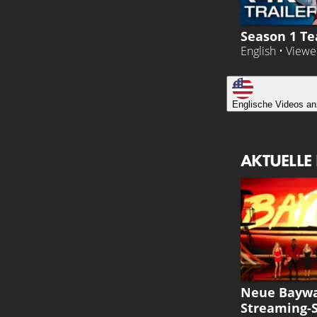
Season 1 Te
English • View
Englische Videos an
AKTUELLE
BAYWATCH
Neue Baywa
Streaming-S