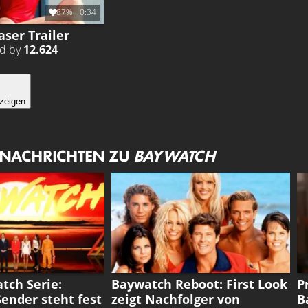
87%
0:34
aser Trailer
ed by
12.624
zeigen
 NACHRICHTEN ZU
BAYWATCH
BAYWATCH
B
tch Serie:
Baywatch Reboot: First Look
P
ender steht fest
zeigt Nachfolger von
B