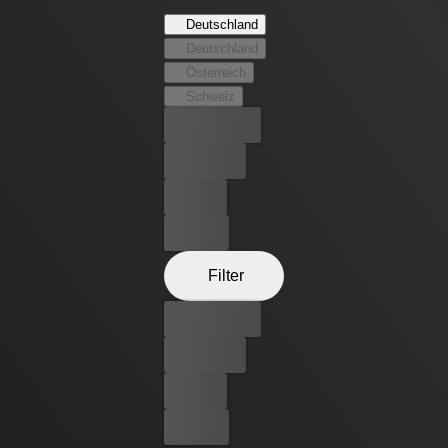
Kreuzzug für Gerechtigkeit zieht unerwartete Verbündete
Deutschland
im GCPD und im Rathaus an, aber seine heldenhaften
Deutschland
Taten ziehen tödliche, unvorhergesehene Konsequenzen
Österreich
nach sich.
Schweiz
Bester Preis
Kostenlos
Leihen
Kaufen
Filter
Bester Preis
Kostenlos
Leihen
Kaufen