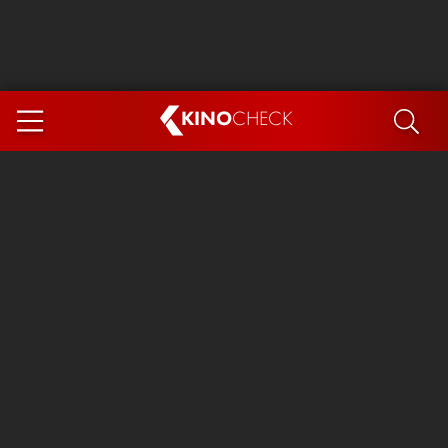
KINO
CHECK
App
DEMNÄCHST IM KINO
Steckerlfischfiasko
Ice Cream Man
Das Ende der Sterne
Exit 8
You, Me & Italy
Marsupilami