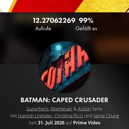
12.270
62
269
99%
Aufrufe
Gefällt es
BATMAN: CAPED CRUSADER
Superhero
,
Abenteuer
&
Action
Serie
mit
Hamish Linklater
,
Christina Ricci
und
Jamie Chung
Seit
31. Juli 2026
auf
Prime Video