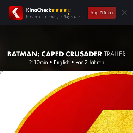
KinoCheck
App öffnen
Kostenlos im Google Play Store
BATMAN: CAPED CRUSADER
TRAILER
2:10min
•
English
•
vor 2 Jahren