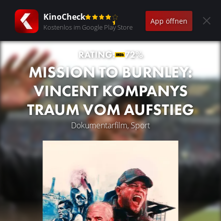
KinoCheck
App öffnen
Kostenlos im Google Play Store
RATING:
72%
MISSION TO BURNLEY:
VINCENT KOMPANYS
TRAUM VOM AUFSTIEG
Dokumentarfilm, Sport