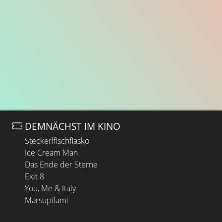
DEMNÄCHST IM KINO
Steckerlfischfiasko
Ice Cream Man
Das Ende der Sterne
Exit 8
You, Me & Italy
Marsupilami