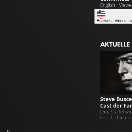
English • View
Englische Videos an
AKTUELLE
FAR CRY
Steve Busc
Cast der Far
Jede Staffel wi
Geschichte erz