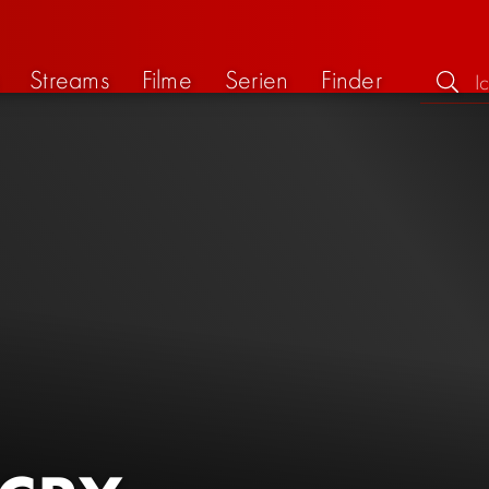
Streams
Filme
Serien
Finder