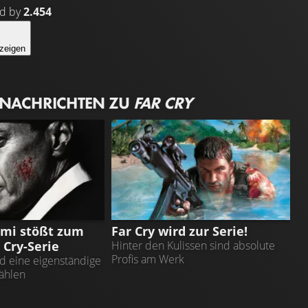
ed by
2.454
zeigen
 NACHRICHTEN ZU
FAR CRY
FAR CRY
emi stößt zum
Far Cry wird zur Serie!
 Cry-Serie
Hinter den Kulissen sind absolute
Profis am Werk
rd eine eigenständige
ählen