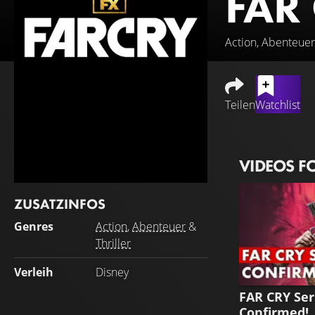
FAR
Action, Abenteuer,
Teilen
Watchlist
VIDEOS F
ZUSATZINFOS
Genres
Action
,
Abenteuer
&
Thriller
Verleih
Disney
FAR CRY Seri
Confirmed!