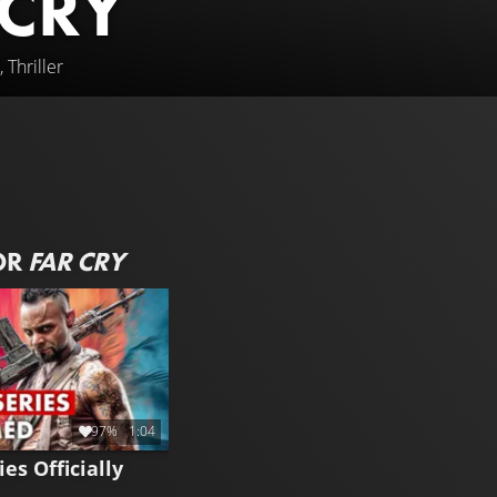
 CRY
 Thriller
OR
FAR CRY
97%
1:04
es Officially