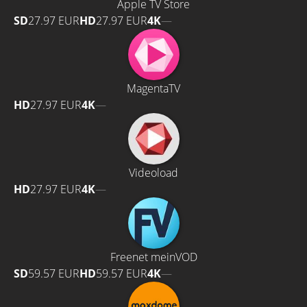
Apple TV Store
SD
27.97 EUR
HD
27.97 EUR
4K
—
MagentaTV
HD
27.97 EUR
4K
—
Videoload
HD
27.97 EUR
4K
—
Freenet meinVOD
SD
59.57 EUR
HD
59.57 EUR
4K
—