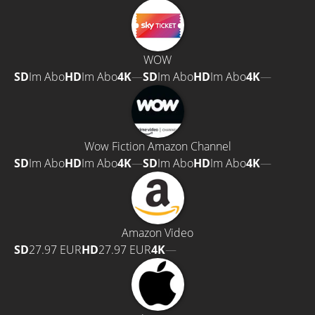
WOW
SD
Im Abo
HD
Im Abo
4K
—
SD
Im Abo
HD
Im Abo
4K
—
Wow Fiction Amazon Channel
SD
Im Abo
HD
Im Abo
4K
—
SD
Im Abo
HD
Im Abo
4K
—
Amazon Video
SD
27.97 EUR
HD
27.97 EUR
4K
—