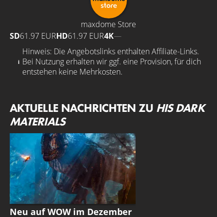
maxdome Store
SD
61.97 EUR
HD
61.97 EUR
4K
—
Hinweis: Die Angebotslinks enthalten Affiliate-Links.
Bei Nutzung erhalten wir ggf. eine Provision, für dich
entstehen keine Mehrkosten.
AKTUELLE NACHRICHTEN ZU
HIS DARK
MATERIALS
STREAMING GUIDE
Neu auf WOW im Dezember