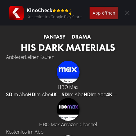
KinoCheck
App öffnen
Kostenlos im Google Play Store
FANTASY
DRAMA
HIS DARK MATERIALS
Anbieter
Leihen
Kaufen
HBO Max
SD
Im Abo
HD
Im Abo
4K
—
SD
Im Abo
HD
Im Abo
4K
—
HBO Max Amazon Channel
Kostenlos im Abo