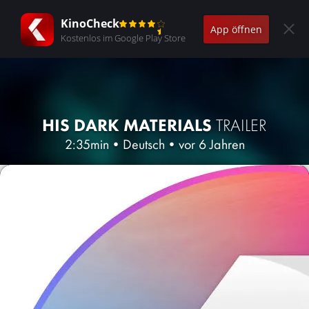
KinoCheck
App öffnen
Kostenlos im Google Play Store
HIS DARK MATERIALS
TRAILER
2:35min
•
Deutsch
•
vor 6 Jahren