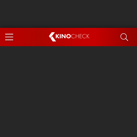
KINO
CHECK
App
DEMNÄCHST IM KINO
Steckerlfischfiasko
Ice Cream Man
Das Ende der Sterne
Exit 8
You, Me & Italy
Marsupilami