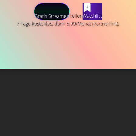
Teilen
Watchlist
Gratis Streamen
7 Tage kostenlos, dann 5.99/Monat (Partnerlink).