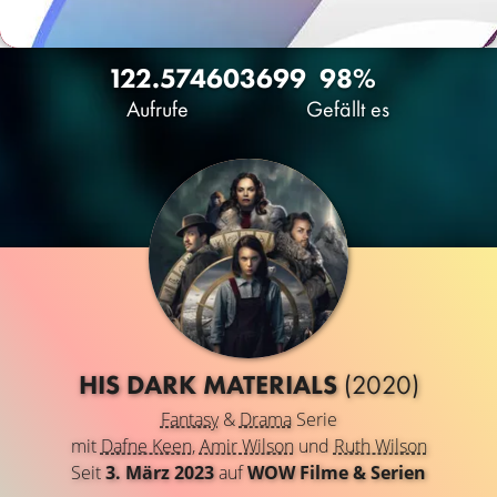
122.574
60
3699
98%
Aufrufe
Gefällt es
HIS DARK MATERIALS
(2020)
Fantasy
&
Drama
Serie
mit
Dafne Keen
,
Amir Wilson
und
Ruth Wilson
Seit
3. März 2023
auf
WOW Filme & Serien