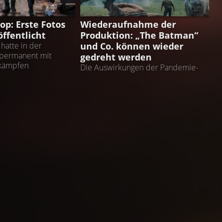
NEWS
p: Erste Fotos
Wiederaufnahme der
ffentlicht
Produktion: „The Batman“
und Co. können wieder
hatte in der
 permanent mit
gedreht werden
kämpfen
Die Auswirkungen der Pandemie-
Maßnahmen sind dennoch nicht zu
vernachlässigen