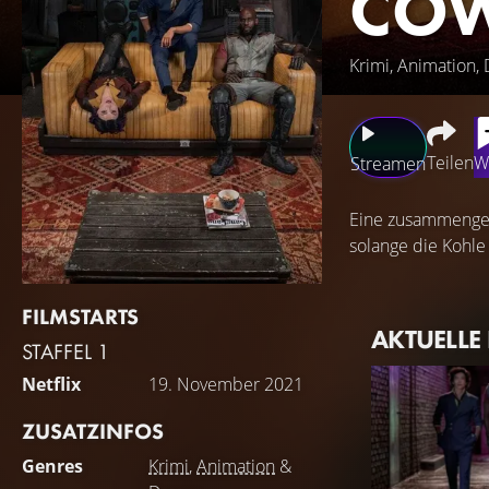
COW
Krimi, Animation,
Teilen
W
Streamen
Eine zusammengewü
solange die Kohle
FILMSTARTS
AKTUELLE
STAFFEL 1
Netflix
19. November 2021
ZUSATZINFOS
Genres
Krimi
,
Animation
&