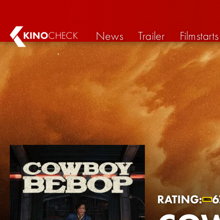
News
Trailer
Filmstarts
KINO
CHECK
RATING:
6