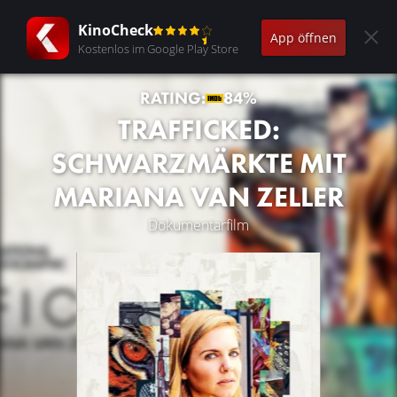
KinoCheck
App öffnen
Kostenlos im Google Play Store
RATING:
84%
TRAFFICKED:
SCHWARZMÄRKTE MIT
MARIANA VAN ZELLER
Dokumentarfilm