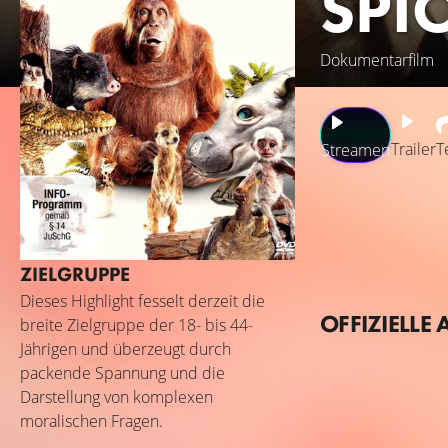
SPI
Dokumentarfilm
Trailer
T
Streamen
In wie weit unter
erfinderisch sein
unsere tierischen
ZIELGRUPPE
zur Seite stehen.
Dieses Highlight fesselt derzeit die
Flusspferde, die 
OFFIZIELLE 
breite Zielgruppe der 18- bis 44-
"Ordnungshüter" b
Jährigen und überzeugt durch
zeigen hinreißen
packende Spannung und die
Darstellung von komplexen
moralischen Fragen.