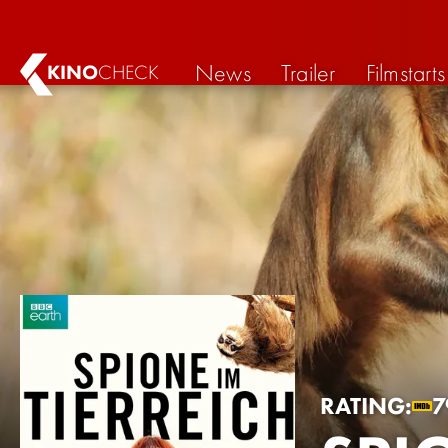
News
Trailer
Filmstarts
KINO
CHECK
RATING:
7