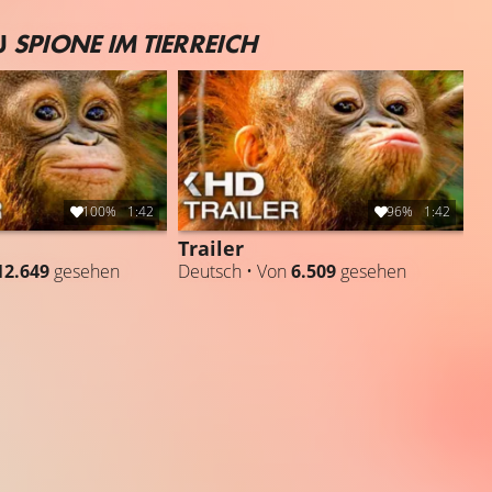
U
SPIONE IM TIERREICH
100%
1:42
96%
1:42
Trailer
12.649
gesehen
Deutsch • Von
6.509
gesehen