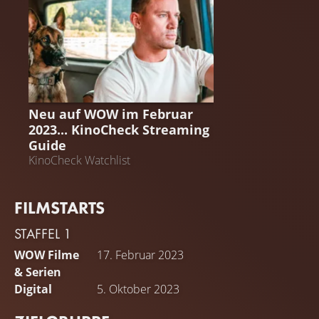
STREAMING GUIDE
Neu auf WOW im Februar
2023... KinoCheck Streaming
Guide
KinoCheck Watchlist
FILMSTARTS
STAFFEL 1
WOW Filme
17. Februar 2023
& Serien
Digital
5. Oktober 2023