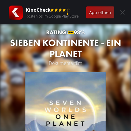
KinoCheck
App öffnen
Kostenlos im Google Play Store
RATING:
93%
SIEBEN KONTINENTE - EIN
PLANET
Dokumentarfilm