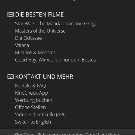
DIE BESTEN FILME
Star Wars: The Mandalorian and Grogu
Masters of the Universe
Die Odyssee
Vaiana
Minions & Monster
Good Boy: Wir wollen nur dein Bestes
KONTAKT UND MEHR
Kontakt & FAQ
KinoCheck-App
Werbung buchen
Offene Stellen
Video Schnittstelle (API)
Switch to English
KinoCheck
 ™ by 
some.marketing GmbH
. All rights 