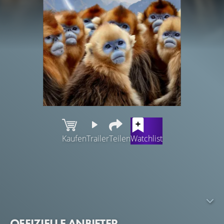
Kaufen
Trailer
Teilen
Watchlist
Vor Millionen von Jahren rissen unglaubliche Kräfte die
Erdkruste auseinander und schufen sieben
außergewöhnliche Kontinente. Diese
Dokumentationsreihe zeigt, wie jeder einzelne Kontinent
die einzigartige Tierwelt geformt hat, die dort zu finden
OFFIZIELLE ANBIETER