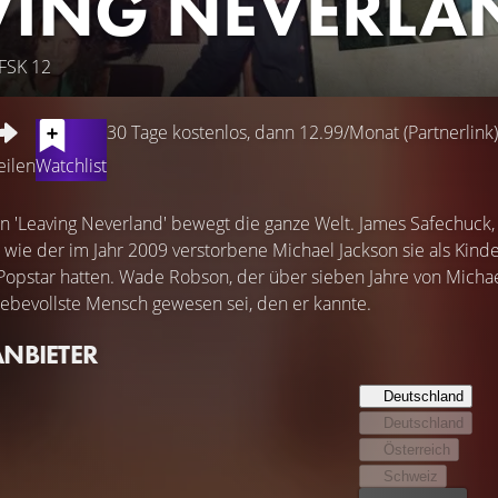
VING NEVERLA
 FSK 12
30 Tage kostenlos, dann 12.99/Monat (Partnerlink)
eilen
Watchlist
 'Leaving Neverland' bewegt die ganze Welt. James Safechuck,
n, wie der im Jahr 2009 verstorbene Michael Jackson sie als Kin
Popstar hatten. Wade Robson, der über sieben Jahre von Michael
liebevollste Mensch gewesen sei, den er kannte.
ANBIETER
Deutschland
Deutschland
Österreich
Schweiz