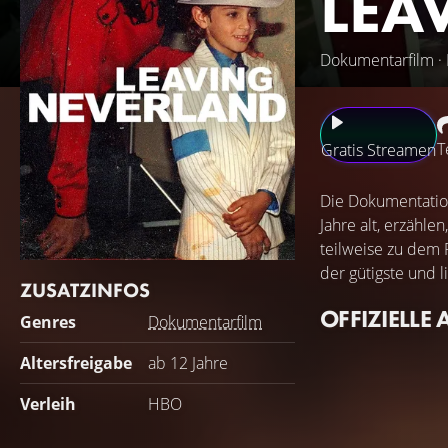
LEA
Dokumentarfilm ·
T
Gratis Streamen
Die Dokumentation
Jahre alt, erzähle
teilweise zu dem 
der gütigste und 
ZUSATZINFOS
OFFIZIELLE 
Genres
Dokumentarfilm
Altersfreigabe
ab 12 Jahre
Verleih
HBO