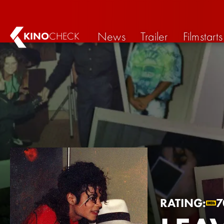
News
Trailer
Filmstarts
KINO
CHECK
RATING:
7