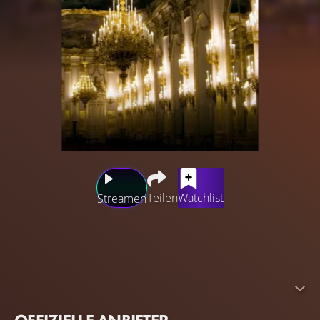
Teilen
Watchlist
Streamen
Ein Blick hinter die Kulissen der Macht in zehn der
opulentesten und historischsten königlichen Residenzen
der Welt. Wir enthüllen die Geschichten hinter den
Königen und Königinnen, die in diesen großartigen
Häusern lebten, und lüften die Geheimnisse der