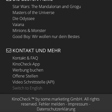
Star Wars: The Mandalorian and Grogu
Masters of the Universe
Die Odyssee
Vaiana
Minions & Monster
Good Boy: Wir wollen nur dein Bestes
KONTAKT UND MEHR
Kontakt & FAQ
KinoCheck-App
Werbung buchen
Offene Stellen
Video Schnittstelle (API)
Switch to English
KinoCheck
 ™ by 
some.marketing GmbH
. All rights 
reserved.
Fehler melden
 - 
Impressum
 - 
Datenschutzerklärung