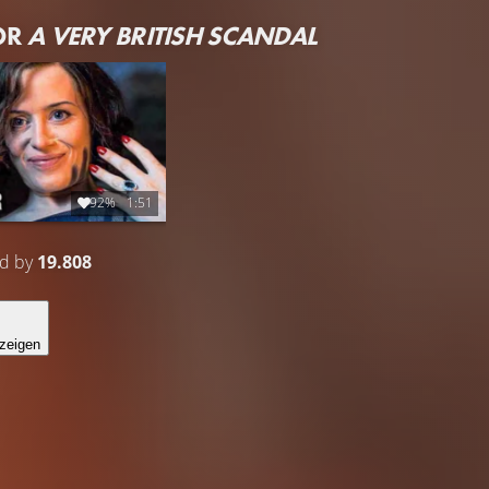
OR
A VERY BRITISH SCANDAL
92%
1:51
ed by
19.808
zeigen