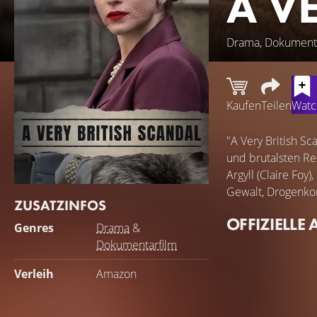
A V
Drama, Dokumenta
Kaufen
Teilen
Watch
"A Very British S
und brutalsten Rec
Argyll (Claire Foy
Gewalt, Drogenkon
ZUSATZINFOS
OFFIZIELLE 
Genres
Drama
&
Dokumentarfilm
Verleih
Amazon