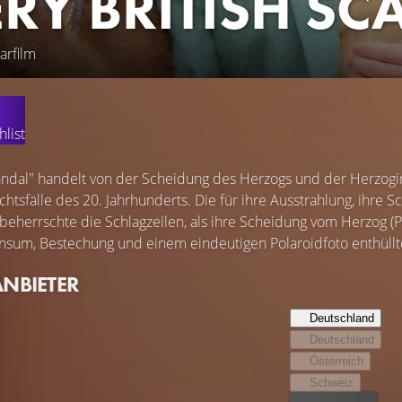
ERY BRITISH S
rfilm
list
candal" handelt von der Scheidung des Herzogs und der Herzogi
htsfälle des 20. Jahrhunderts. Die für ihre Ausstrahlung, ihre 
), beherrschte die Schlagzeilen, als ihre Scheidung vom Herzog 
sum, Bestechung und einem eindeutigen Polaroidfoto enthüllte, 
ANBIETER
Deutschland
Deutschland
Österreich
Schweiz