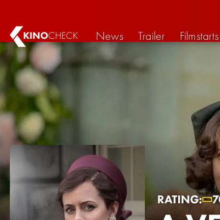
News
Trailer
Filmstarts
KINO
CHECK
RATING:
7