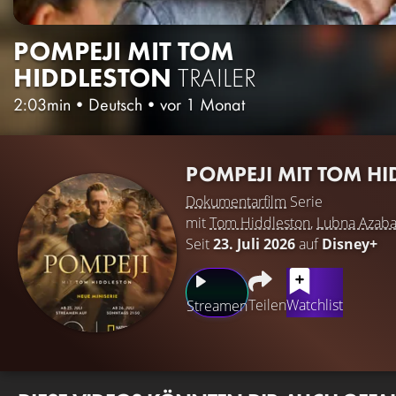
POMPEJI MIT TOM
HIDDLESTON
TRAILER
2:03min
•
Deutsch
•
vor 1 Monat
POMPEJI MIT TOM H
Dokumentarfilm
Serie
mit
Tom Hiddleston
,
Lubna Azaba
Seit
23. Juli 2026
auf
Disney+
Teilen
Watchlist
Streamen