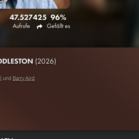
47.527
425
96%
Aufrufe
Gefällt es
IDDLESTON
(2026)
l
und
Barry Aird