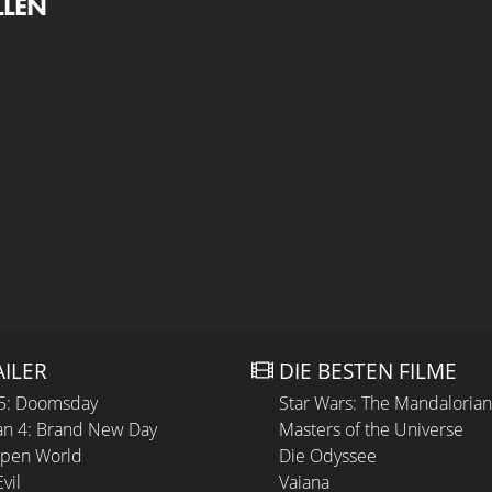
LLEN
AILER
DIE BESTEN FILME
 5: Doomsday
Star Wars: The Mandaloria
n 4: Brand New Day
Masters of the Universe
Open World
Die Odyssee
vil
Vaiana