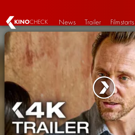
News
Trailer
Filmstarts
KINO
CHECK