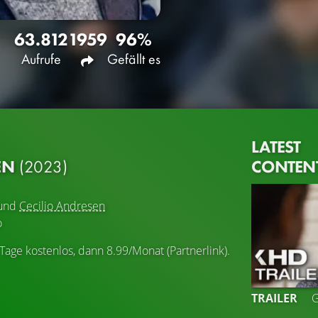
63.812
1959
96%
Aufrufe
Gefällt es
LATEST
CONTEN
EN
(2023)
und
Cecilio Andresen
o
 Tage kostenlos, dann 8.99/Monat (Partnerlink).
TRAILER
G