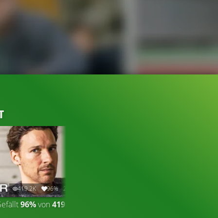
T
419.2K
96%
2:24
efällt
96%
von
419.213