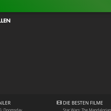
LLEN
AILER
DIE BESTEN FILME
 5: Doomsday
Star Wars: The Mandaloria