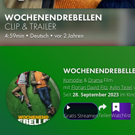
WOCHENENDREBELLEN
CLIP & TRAILER
4:59min
•
Deutsch
•
vor 2 Jahren
WOCHENENDREBELL
Komödie
&
Drama
Film
mit
Florian David Fitz
,
Aylin Tezel
Seit
28. September 2023
im Kin
7
Teilen
Watchlist
Gratis Streamen