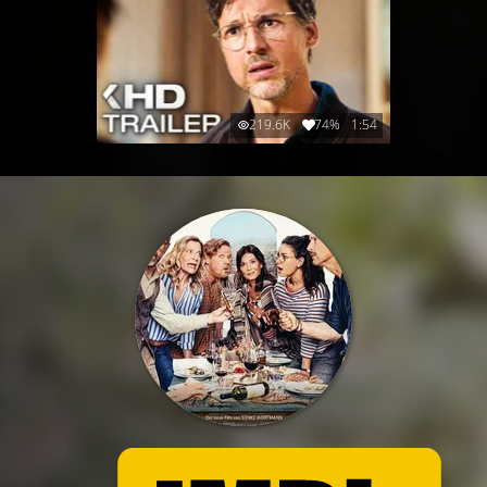
219.6K
74%
1:54