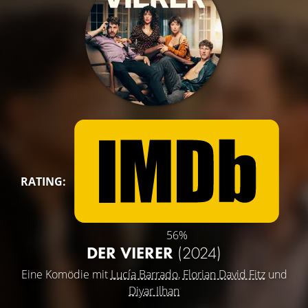
RATING:
56%
DER VIERER
(2024)
Eine Komödie mit
Lucía Barrado
,
Florian David Fitz
und
Diyar Ilhan