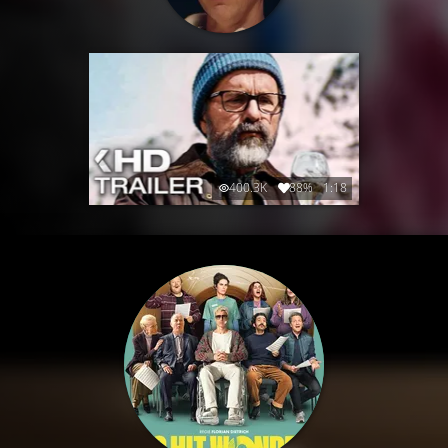
400.3K
88%
1:18