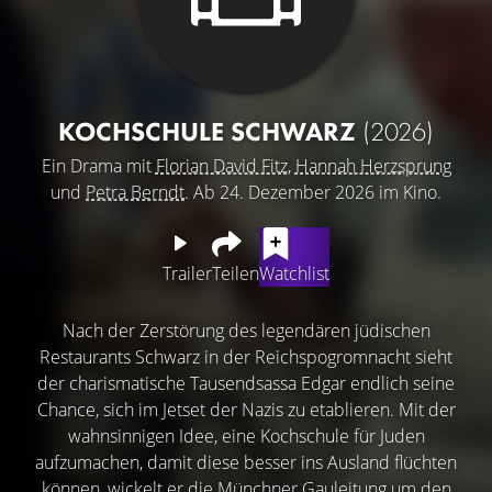
KOCHSCHULE SCHWARZ
(2026)
Ein Drama mit
Florian David Fitz
,
Hannah Herzsprung
und
Petra Berndt
. Ab 24. Dezember 2026 im Kino.
Trailer
Teilen
Watchlist
Nach der Zerstörung des legendären jüdischen
Restaurants Schwarz in der Reichspogromnacht sieht
der charismatische Tausendsassa Edgar endlich seine
Chance, sich im Jetset der Nazis zu etablieren. Mit der
wahnsinnigen Idee, eine Kochschule für Juden
aufzumachen, damit diese besser ins Ausland flüchten
können, wickelt er die Münchner Gauleitung um den