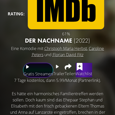
RATING:
61%
DER NACHNAME
(2022)
Eine Komödie mit
Christoph Maria Herbst
,
Caroline
Peters
und
Florian David Fitz
Trailer
Teilen
Watchlist
Gratis Streamen
7 Tage kostenlos, dann 5.99/Monat (Partnerlink).
Es hätte ein harmonisches Familientreffen werden
sollen. Doch kaum sind das Ehepaar Stephan und
Elisabeth mit den frisch gebackenen Eltern Thomas
und Anna auf Lanzarote eingetroffen, brechen in der