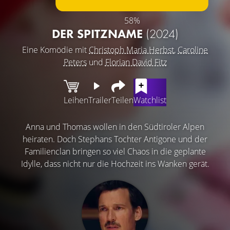
58%
DER SPITZNAME
(2024)
Eine Komödie mit
Christoph Maria Herbst
,
Caroline
Peters
und
Florian David Fitz
Leihen
Trailer
Teilen
Watchlist
Anna und Thomas wollen in den Südtiroler Alpen
heiraten. Doch Stephans Tochter Antigone und der
Familienclan bringen so viel Chaos in die geplante
Idylle, dass nicht nur die Hochzeit ins Wanken gerät.