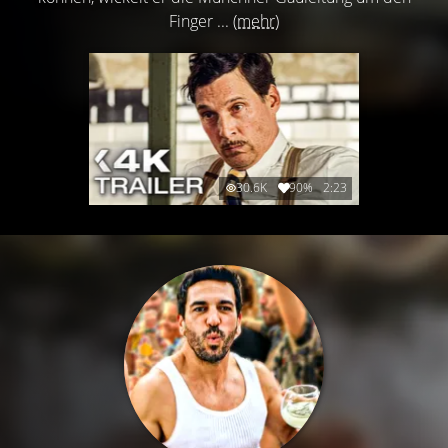
Finger ...
(mehr)
30.6K
90%
2:23