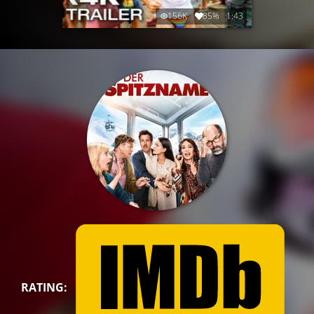
156K
85%
1:43
RATING: