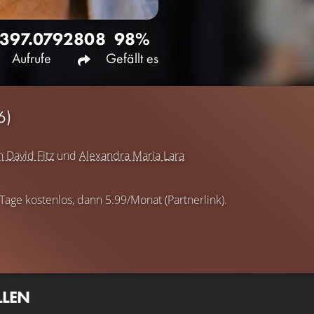
397.079
2808
98%
Aufrufe
Gefällt es
6)
n David Fitz
und
Alexandra Maria Lara
 Tage kostenlos, dann 5.99/Monat (Partnerlink).
LLEN