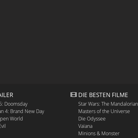
AILER
DIE BESTEN FILME
 5: Doomsday
Star Wars: The Mandaloria
n 4: Brand New Day
Masters of the Universe
Open World
Die Odyssee
vil
Vaiana
Minions & Monster