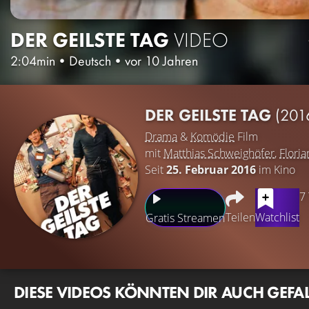
DER GEILSTE TAG
VIDEO
2:04min
•
Deutsch
•
vor 10 Jahren
DER GEILSTE TAG
(201
Drama
&
Komödie
Film
mit
Matthias Schweighöfer
,
Floria
Seit
25. Februar 2016
im Kino
7
Teilen
Watchlist
Gratis Streamen
DIESE VIDEOS KÖNNTEN DIR AUCH GEFA