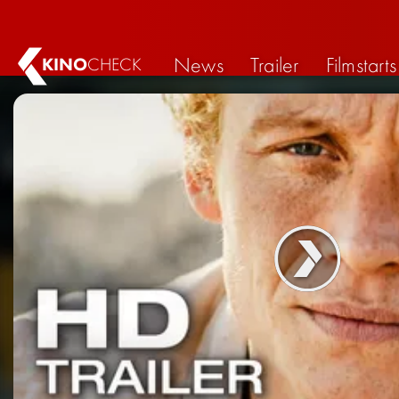
News
Trailer
Filmstarts
KINO
CHECK