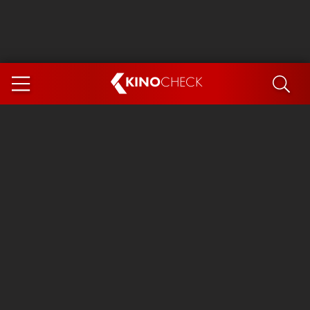
KINO
CHECK
App
DEMNÄCHST IM KINO
Steckerlfischfiasko
Ice Cream Man
Das Ende der Sterne
Exit 8
You, Me & Italy
Marsupilami