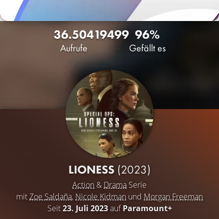
36.504
19
499
96%
Aufrufe
Gefällt es
LIONESS
(2023)
Action
&
Drama
Serie
mit
Zoe Saldaña
,
Nicole Kidman
und
Morgan Freeman
Seit
23. Juli 2023
auf
Paramount+