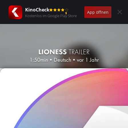
KinoCheck
App öffnen
Kostenlos im Google Play Store
LIONESS
TRAILER
1:50min
•
Deutsch
•
vor 1 Jahr