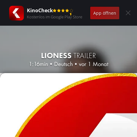
KinoCheck
App öffnen
Kostenlos im Google Play Store
LIONESS
TRAILER
1:16min
•
Deutsch
•
vor 1 Monat