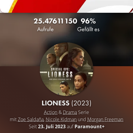
25.476
11
150
96%
Aufrufe
Gefällt es
LIONESS
(2023)
Action
&
Drama
Serie
mit
Zoe Saldaña
,
Nicole Kidman
und
Morgan Freeman
Seit
23. Juli 2023
auf
Paramount+