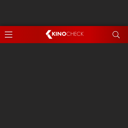
KINO
CHECK
App
DEMNÄCHST IM KINO
Steckerlfischfiasko
Ice Cream Man
Das Ende der Sterne
Exit 8
You, Me & Italy
Marsupilami