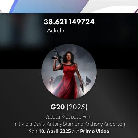
38.621
149
724
Aufrufe
G20
(2025)
Action
&
Thriller
Film
mit
Viola Davis
,
Antony Starr
und
Anthony Anderson
Seit
10. April 2025
auf
Prime Video