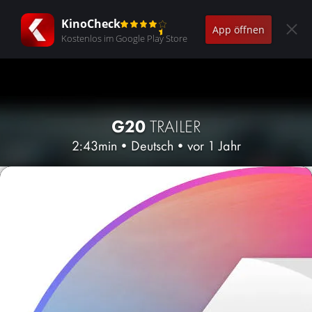
KinoCheck
App öffnen
Kostenlos im Google Play Store
G20
TRAILER
2:43min
•
Deutsch
•
vor 1 Jahr