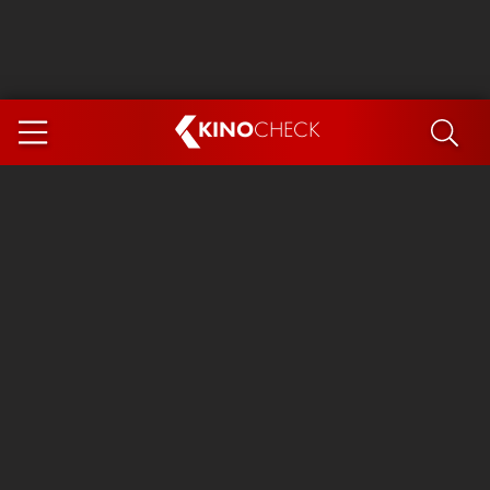
KINO
CHECK
App
DEMNÄCHST IM KINO
Steckerlfischfiasko
Ice Cream Man
Das Ende der Sterne
Exit 8
You, Me & Italy
Marsupilami