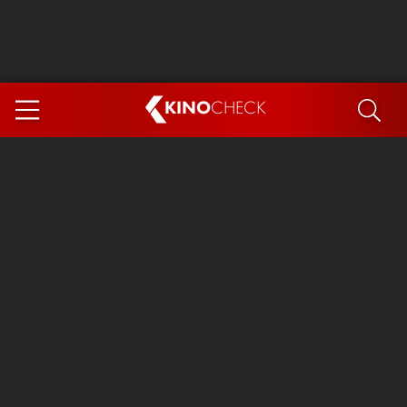
KINO
CHECK
App
DEMNÄCHST IM KINO
Steckerlfischfiasko
Ice Cream Man
Das Ende der Sterne
Exit 8
You, Me & Italy
Marsupilami