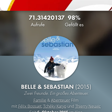
71.314
20
137
98%
Aufrufe
Gefällt es
BELLE & SEBASTIAN
(2015)
Zwei Freunde. Ein großes Abenteuer.
Familie
&
Abenteuer
Film
mit
Félix Bossuet
,
Tchéky Karyo
und
Thierry Neuvic