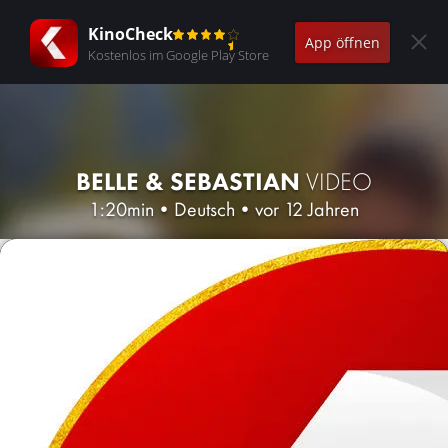
KinoCheck
App öffnen
Kostenlos im Google Play Store
BELLE & SEBASTIAN
VIDEO
1:20min
•
Deutsch
•
vor 12 Jahren