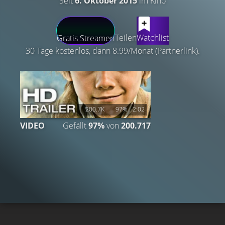
Seit
6. Oktober 2015
im Kino
LATEST CONTENT
Teilen
Watchlist
Gratis Streamen
30 Tage kostenlos, dann 8.99/Monat (Partnerlink).
200.7K
97%
2:02
VIDEO
Gefällt
97%
von
200.717