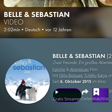
BELLE & SEBASTIAN
VIDEO
2:02min
•
Deutsch
•
vor 12 Jahren
BELLE & SEBASTIAN
(
Zwei Freunde. Ein großes Abenteu
Familie
&
Abenteuer
Film
mit
Félix Bossuet
,
Tchéky Karyo
u
Seit
6. Oktober 2015
im Kino
3
Teilen
Watchlist
Gratis Streamen