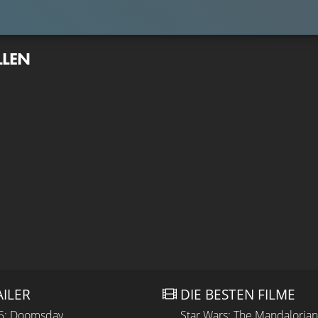
LLEN
AILER
DIE BESTEN FILME
 5: Doomsday
Star Wars: The Mandaloria