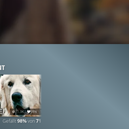
NT
71.3K
98%
1:20
Gefällt
98%
von
71.315