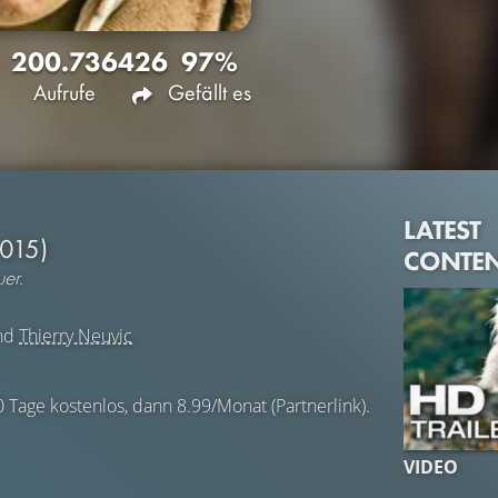
200.736
426
97%
Aufrufe
Gefällt es
LATEST
2015)
CONTE
er.
nd
Thierry Neuvic
0 Tage kostenlos, dann 8.99/Monat (Partnerlink).
VIDEO