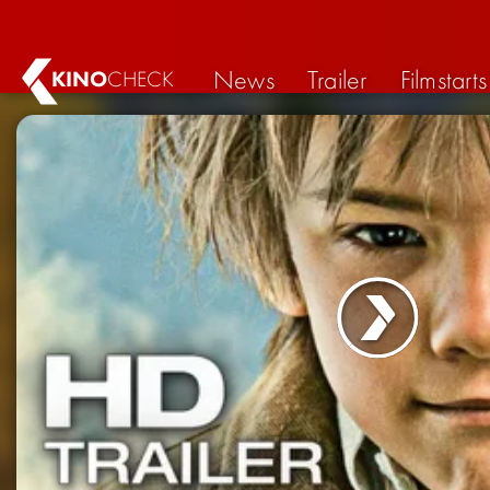
News
Trailer
Filmstarts
KINO
CHECK