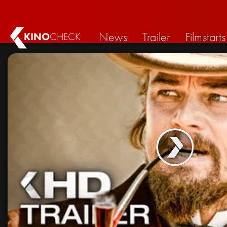
News
Trailer
Filmstarts
KINO
CHECK