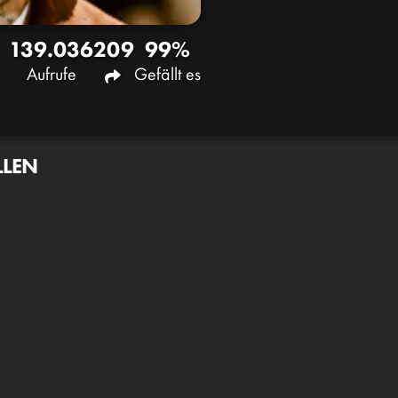
139.036
209
99%
Aufrufe
Gefällt es
LLEN