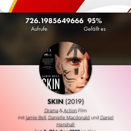
726.198
564
9666
95%
Aufrufe
Gefällt es
SKIN
(2019)
Drama
&
Action
Film
mit
Jamie Bell
,
Danielle Macdonald
und
Daniel
Henshall