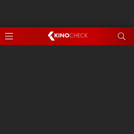
KINO
CHECK
App
DEMNÄCHST IM KINO
Steckerlfischfiasko
Ice Cream Man
Das Ende der Sterne
Exit 8
You, Me & Italy
Marsupilami