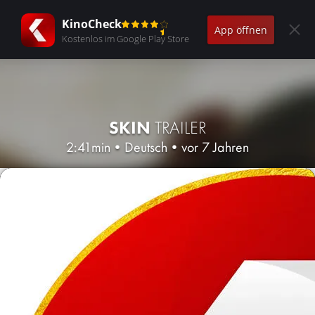
KinoCheck
App öffnen
Kostenlos im Google Play Store
SKIN
TRAILER
2:41min
•
Deutsch
•
vor 7 Jahren