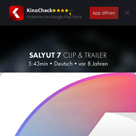
KinoCheck
App öffnen
Kostenlos im Google Play Store
SALYUT 7
CLIP & TRAILER
5:43min
•
Deutsch
•
vor 8 Jahren