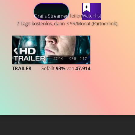
LATEST CONTENT
Teilen
Watchlist
Gratis Streamen
7 Tage kostenlos, dann 3.99/Monat (Partnerlink).
47.9K
93%
2:17
TRAILER
Gefällt
93%
von
47.914