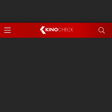
KINO
CHECK
App
DEMNÄCHST IM KINO
Steckerlfischfiasko
Ice Cream Man
Das Ende der Sterne
Exit 8
You, Me & Italy
Marsupilami