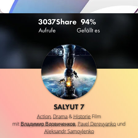
3037
Share
94%
Aufrufe
Gefällt es
SALYUT 7
Action
,
Drama
&
Historie
Film
mit
Владимир Вдовиченков
,
Pavel Derevyanko
und
Aleksandr Samoylenko