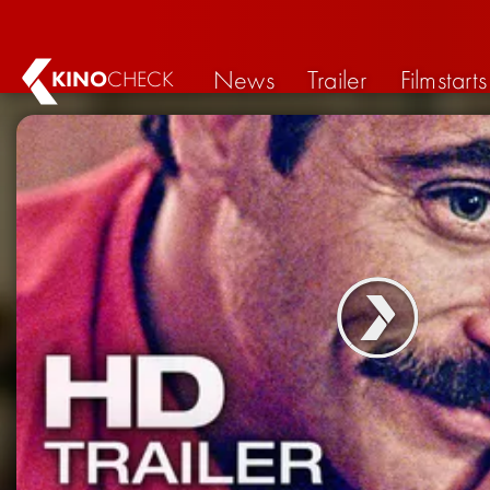
News
Trailer
Filmstarts
KINO
CHECK