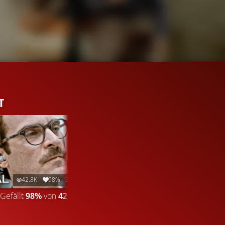
T
42.8K
98%
3:39
Gefällt
98%
von
42.806