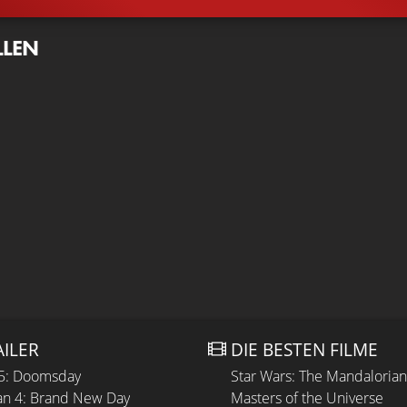
LLEN
AILER
DIE BESTEN FILME
 5: Doomsday
Star Wars: The Mandaloria
n 4: Brand New Day
Masters of the Universe