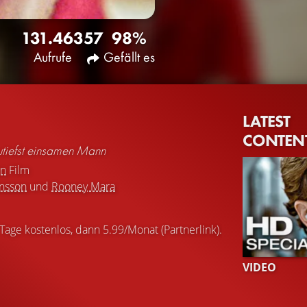
131.463
57
98%
Aufrufe
Gefällt es
LATEST
CONTEN
utiefst einsamen Mann
on
Film
ansson
und
Rooney Mara
 Tage kostenlos, dann 5.99/Monat (Partnerlink).
VIDEO