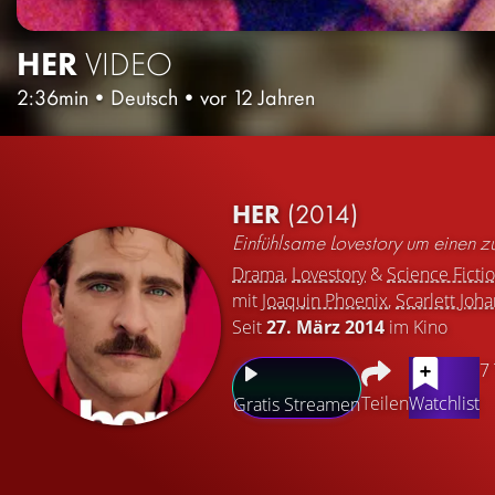
HER
VIDEO
2:36min
•
Deutsch
•
vor 12 Jahren
HER
(2014)
Einfühlsame Lovestory um einen z
Drama
,
Lovestory
&
Science Ficti
mit
Joaquin Phoenix
,
Scarlett Joh
Seit
27. März 2014
im Kino
7
Teilen
Watchlist
Gratis Streamen