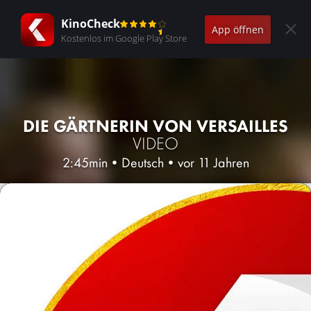
KinoCheck
App öffnen
Kostenlos im Google Play Store
DIE GÄRTNERIN VON VERSAILLES
VIDEO
2:45min
•
Deutsch
•
vor 11 Jahren