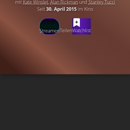
mit
Kate Winslet
,
Alan Rickman
und
Stanley Tucci
Seit
30. April 2015
im Kino
Teilen
Watchlist
Streamen