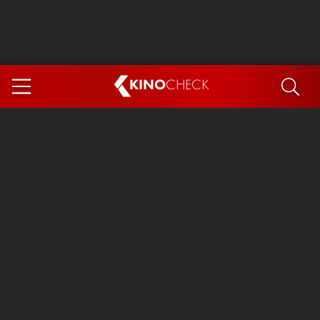
KINO
CHECK
App
DEMNÄCHST IM KINO
Steckerlfischfiasko
Ice Cream Man
Das Ende der Sterne
Exit 8
You, Me & Italy
Marsupilami