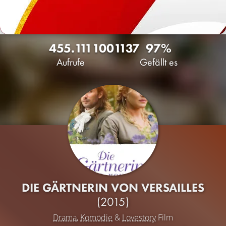
455.111
100
1137
97%
Aufrufe
Gefällt es
DIE GÄRTNERIN VON VERSAILLES
(2015)
Drama
,
Komödie
&
Lovestory
Film