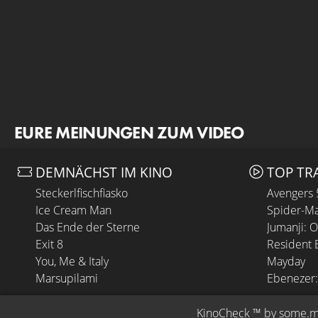
EURE MEINUNGEN ZUM VIDEO
DEMNÄCHST IM KINO
TOP TR
Steckerlfischfiasko
Avengers
Ice Cream Man
Spider-Ma
Das Ende der Sterne
Jumanji: 
Exit 8
Resident E
You, Me & Italy
Mayday
Marsupilami
Ebenezer:
KinoCheck
 ™ by 
some.m