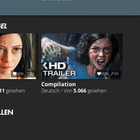
EL
96%
7:06
96%
7:06
Compilation
11
gesehen
Deutsch • Von
5.066
gesehen
LLEN