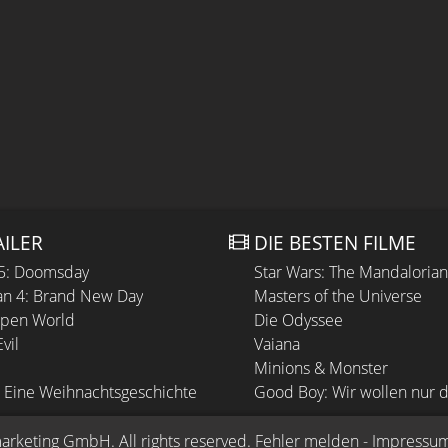
AILER
DIE BESTEN FILME
 5: Doomsday
Star Wars: The Mandaloria
n 4: Brand New Day
Masters of the Universe
Open World
Die Odyssee
vil
Vaiana
Minions & Monster
 Eine Weihnachtsgeschichte
Good Boy: Wir wollen nur d
arketing GmbH
. All rights reserved.
Fehler melden
 - 
Impressu