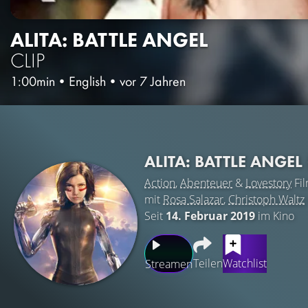
ALITA: BATTLE ANGEL
CLIP
1:00min
•
English
•
vor 7 Jahren
ALITA: BATTLE ANGEL
Action
,
Abenteuer
&
Lovestory
Fi
mit
Rosa Salazar
,
Christoph Waltz
Seit
14. Februar 2019
im Kino
Teilen
Watchlist
Streamen