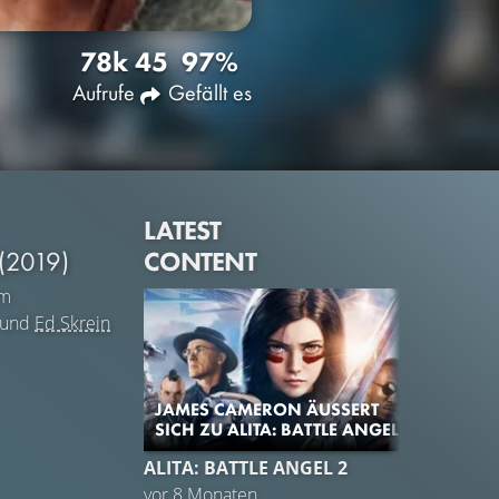
78k
45
97%
Aufrufe
Gefällt es
LATEST
CONTENT
(2019)
lm
und
Ed Skrein
JAMES CAMERON ÄUSSERT S
ICH ZU ALITA: BATTLE ANGEL 2
ALITA: BATTLE ANGEL 2
TRAIL
vor 8 Monaten
Gefäll