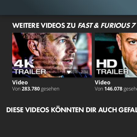
WEITERE VIDEOS ZU
FAST & FURIOUS 7
98%
2:34
Video
Video
Von
283.780
gesehen
Von
146.078
geseh
DIESE VIDEOS KÖNNTEN DIR AUCH GEFA