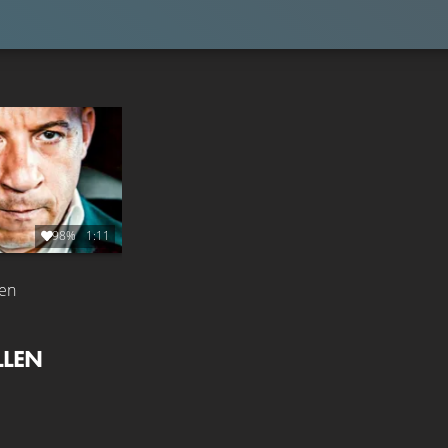
98%
1:11
en
LLEN