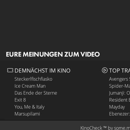
EURE MEINUNGEN ZUM VIDEO
DEMNÄCHST IM KINO
TOP TR
Steckerlfischfiasko
Avengers
Ice Cream Man
Spider-Ma
Das Ende der Sterne
Jumanji: 
Exit 8
Resident E
You, Me & Italy
Mayday
Marsupilami
Ebenezer:
KinoCheck
 ™ by 
some.m