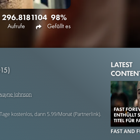
296.818
1104
98%
Aufrufe
Gefällt es
LATEST
15)
CONTEN
wayne Johnson
FAST FOREV
 Tage kostenlos, dann 5.99/Monat (Partnerlink).
ENTHÜLLT 
TITEL FÜR 
FAST AND 