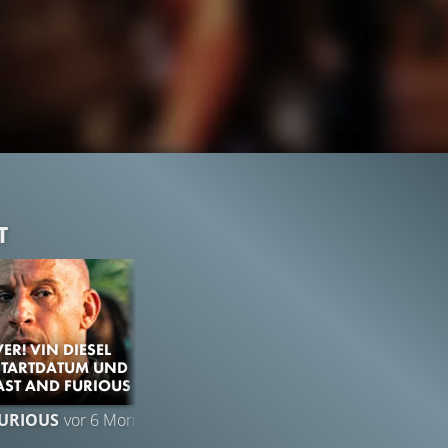
T
ER! VIN DIESEL
STARTDATUM UND
FAST AND FURIOUS 11
1M
99%
2:50
FURIOUS
vor 6 Monaten
VIDEO
Gefällt
99%
von
1.028.229