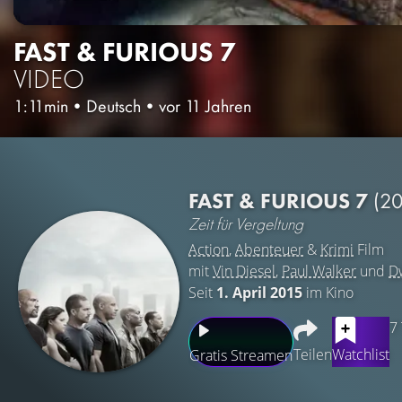
FAST & FURIOUS 7
VIDEO
1:11min
•
Deutsch
•
vor 11 Jahren
FAST & FURIOUS 7
(20
Zeit für Vergeltung
Action
,
Abenteuer
&
Krimi
Film
mit
Vin Diesel
,
Paul Walker
und
D
Seit
1. April 2015
im Kino
7
Teilen
Watchlist
Gratis Streamen