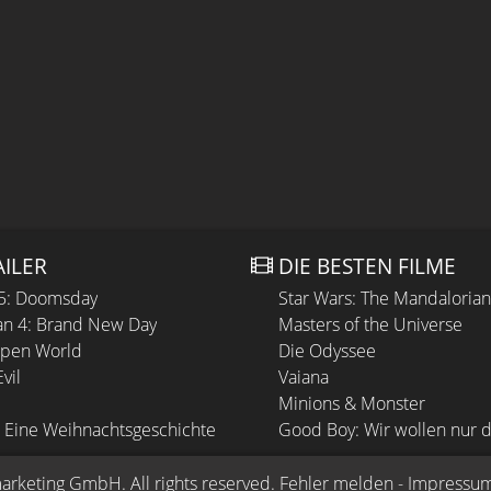
AILER
DIE BESTEN FILME
 5: Doomsday
Star Wars: The Mandaloria
n 4: Brand New Day
Masters of the Universe
Open World
Die Odyssee
vil
Vaiana
Minions & Monster
 Eine Weihnachtsgeschichte
Good Boy: Wir wollen nur d
arketing GmbH
. All rights reserved.
Fehler melden
 - 
Impressu