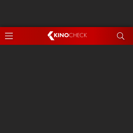
KINO
CHECK
App
DEMNÄCHST IM KINO
Steckerlfischfiasko
Ice Cream Man
Das Ende der Sterne
Exit 8
You, Me & Italy
Marsupilami