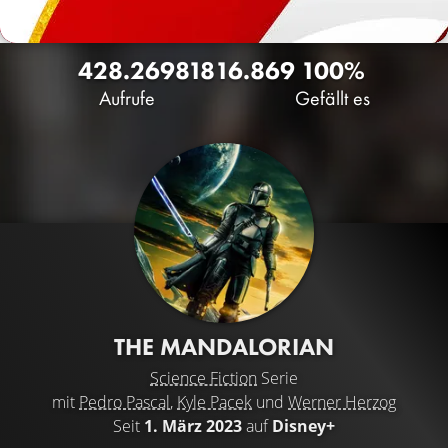
428.269
818
16.869
100%
Aufrufe
Gefällt es
THE MANDALORIAN
Science Fiction
Serie
mit
Pedro Pascal
,
Kyle Pacek
und
Werner Herzog
Seit
1. März 2023
auf
Disney+