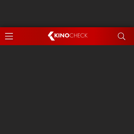
KINO
CHECK
App
DEMNÄCHST IM KINO
Steckerlfischfiasko
Ice Cream Man
Das Ende der Sterne
Exit 8
You, Me & Italy
Marsupilami