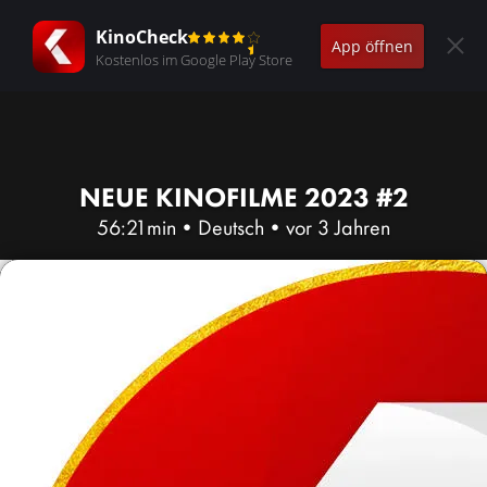
KinoCheck
App öffnen
Kostenlos im Google Play Store
NEUE KINOFILME 2023 #2
56:21min
•
Deutsch
•
vor 3 Jahren