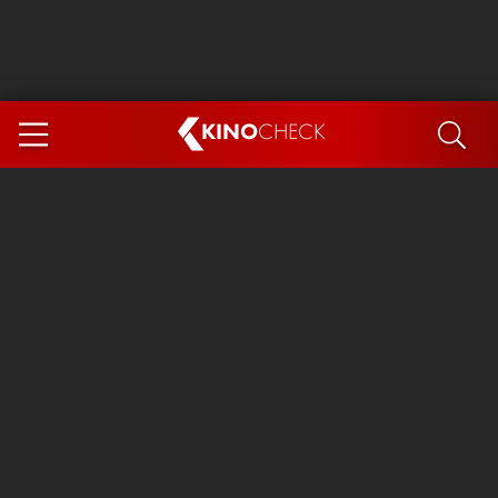
KINO
CHECK
App
DEMNÄCHST IM KINO
Steckerlfischfiasko
The Invite
Ice Cream Man
Das Ende der Sterne
Exit 8
You, Me & Italy