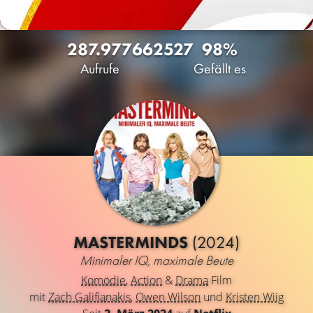
287.977
66
2527
98%
Aufrufe
Gefällt es
MASTERMINDS
(2024)
Minimaler IQ, maximale Beute
Komödie
,
Action
&
Drama
Film
mit
Zach Galifianakis
,
Owen Wilson
und
Kristen Wiig