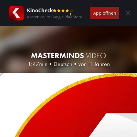
KinoCheck
App öffnen
Kostenlos im Google Play Store
MASTERMINDS
VIDEO
1:47min
•
Deutsch
•
vor 11 Jahren