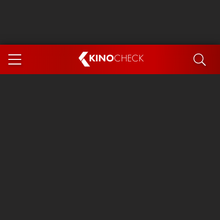
KINO
CHECK
App
DEMNÄCHST IM KINO
Steckerlfischfiasko
Ice Cream Man
Das Ende der Sterne
Exit 8
You, Me & Italy
Marsupilami