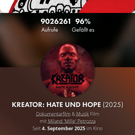
9026
261
96%
Aufrufe
Gefällt es
KREATOR: HATE UND HOPE
(2025)
Dokumentarfilm
&
Musik
Film
mit
Miland 'Mille' Petrozza
Seit
4. September 2025
im Kino