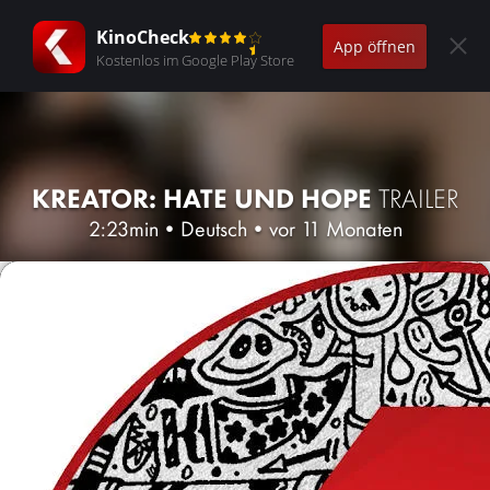
KinoCheck
App öffnen
Kostenlos im Google Play Store
KREATOR: HATE UND HOPE
TRAILER
2:23min
•
Deutsch
•
vor 11 Monaten