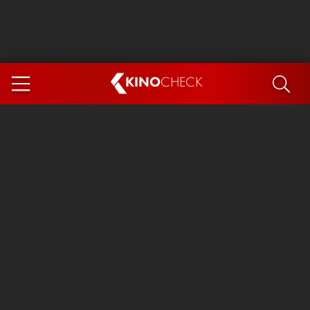
KINO
CHECK
App
DEMNÄCHST IM KINO
Steckerlfischfiasko
Ice Cream Man
Das Ende der Sterne
Exit 8
You, Me & Italy
Marsupilami