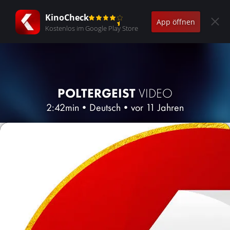
KinoCheck
App öffnen
Kostenlos im Google Play Store
POLTERGEIST
VIDEO
2:42min
•
Deutsch
•
vor 11 Jahren