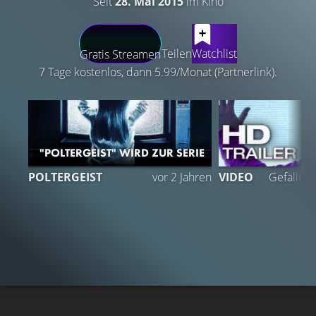
Seit
28. Mai 2015
im Kino
LATEST CONTENT
Teilen
Watchlist
Gratis Streamen
7 Tage kostenlos, dann 5.99/Monat (Partnerlink).
"POLTERGEIST" WIRD ZUR SERIE
POLTERGEIST
vor 2 Jahren
VIDEO
Gefällt
9