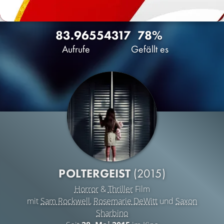
83.965
54
317
78%
Aufrufe
Gefällt es
POLTERGEIST
(2015)
Horror
&
Thriller
Film
mit
Sam Rockwell
,
Rosemarie DeWitt
und
Saxon
Sharbino