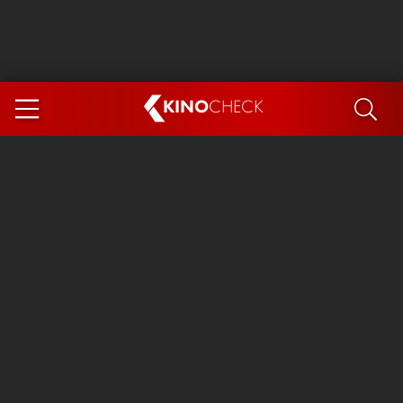
KINO
CHECK
App
DEMNÄCHST IM KINO
Steckerlfischfiasko
Ice Cream Man
Das Ende der Sterne
Exit 8
You, Me & Italy
Marsupilami