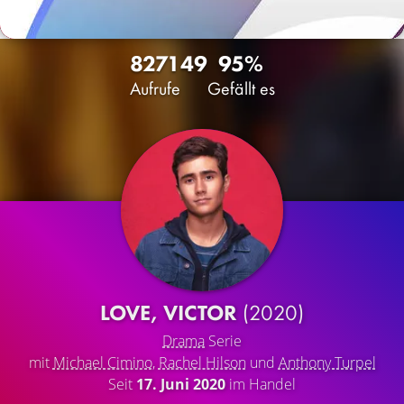
8271
49
95%
Aufrufe
Gefällt es
LOVE, VICTOR
(2020)
Drama
Serie
mit
Michael Cimino
,
Rachel Hilson
und
Anthony Turpel
Seit
17. Juni 2020
im Handel