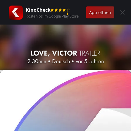
KinoCheck
App öffnen
Kostenlos im Google Play Store
LOVE, VICTOR
TRAILER
2:30min
•
Deutsch
•
vor 5 Jahren