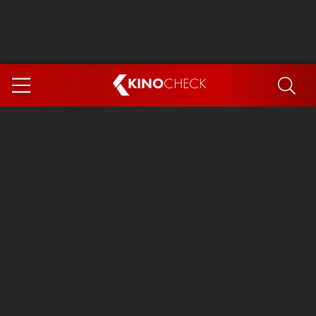
KINO
CHECK
App
DEMNÄCHST IM KINO
Steckerlfischfiasko
Ice Cream Man
Das Ende der Sterne
Exit 8
You, Me & Italy
Marsupilami