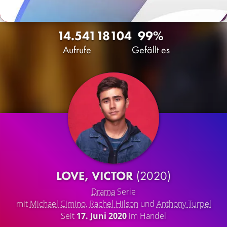
14.541
18
104
99%
Aufrufe
Gefällt es
LOVE, VICTOR
(2020)
Drama
Serie
mit
Michael Cimino
,
Rachel Hilson
und
Anthony Turpel
Seit
17. Juni 2020
im Handel