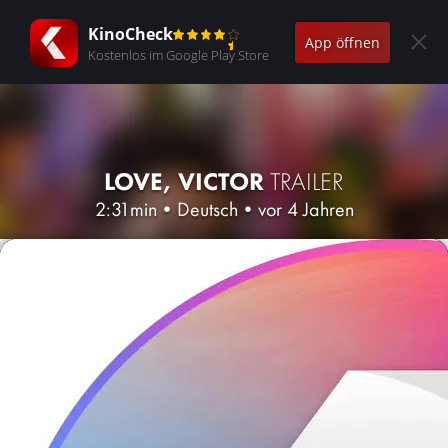
KinoCheck
App öffnen
Kostenlos im Google Play Store
LOVE, VICTOR
TRAILER
2:31min
•
Deutsch
•
vor 4 Jahren