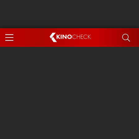
KINO
CHECK
App
DEMNÄCHST IM KINO
Steckerlfischfiasko
The Invite
Ice Cream Man
Das Ende der Sterne
Exit 8
You, Me & Italy