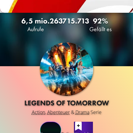
6,5 mio.
2637
15.713
92%
Aufrufe
Gefällt es
LEGENDS OF TOMORROW
Action
,
Abenteuer
&
Drama
Serie