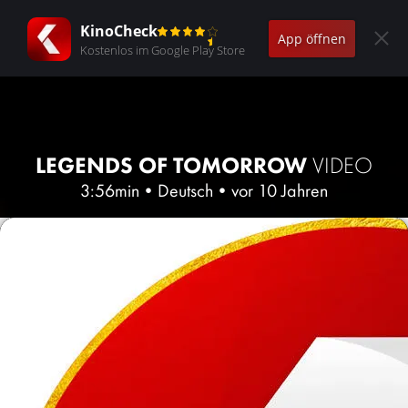
KinoCheck
App öffnen
Kostenlos im Google Play Store
LEGENDS OF TOMORROW
VIDEO
3:56min
•
Deutsch
•
vor 10 Jahren