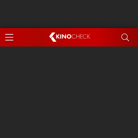
KINO
CHECK
App
DEMNÄCHST IM KINO
Steckerlfischfiasko
Ice Cream Man
Das Ende der Sterne
Exit 8
You, Me & Italy
Marsupilami