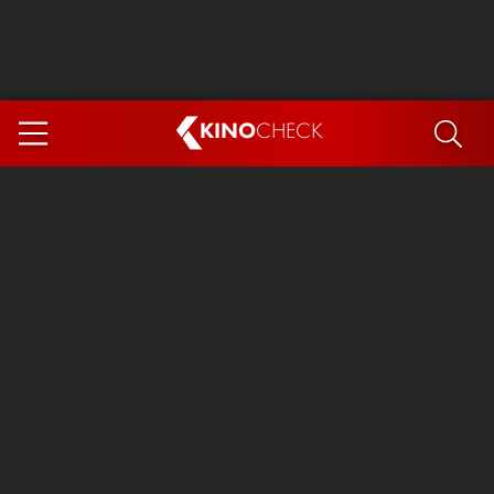
KINO
CHECK
App
DEMNÄCHST IM KINO
Spider-Man 4: Brand New Day
Steckerlfischfiasko
The Invite
Ice Cream Man
Das Ende der Sterne
Exit 8