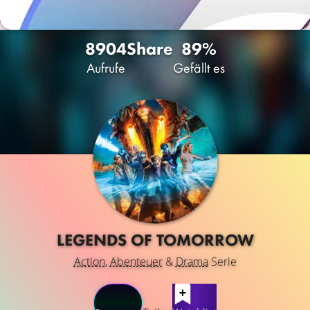
8904
Share
89%
Aufrufe
Gefällt es
LEGENDS OF TOMORROW
Action
,
Abenteuer
&
Drama
Serie