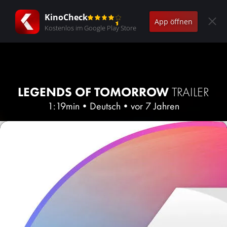
KinoCheck
App öffnen
Kostenlos im Google Play Store
LEGENDS OF TOMORROW
TRAILER
1:19min
•
Deutsch
•
vor 7 Jahren